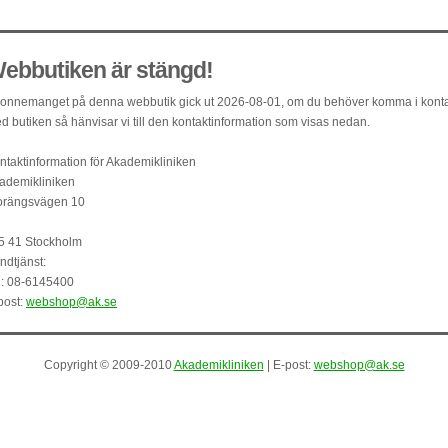
ebbutiken är stängd!
onnemanget på denna webbutik gick ut 2026-08-01, om du behöver komma i kont
d butiken så hänvisar vi till den kontaktinformation som visas nedan.
ntaktinformation för Akademikliniken
ademikliniken
orängsvägen 10
5 41 Stockholm
ndtjänst:
l: 08-6145400
post:
webshop@ak.se
Copyright © 2009-2010
Akademikliniken
| E-post:
webshop@ak.se