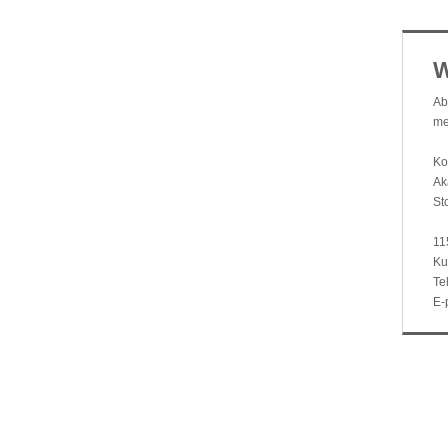
W
Ab
me
Ko
Ak
St
11
Ku
Te
E-